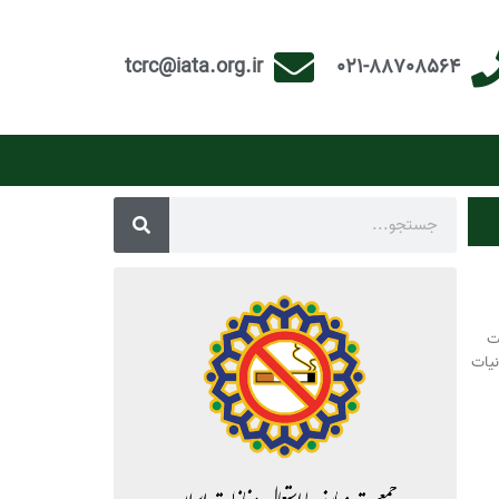
tcrc@iata.org.ir
021-88708564
ت
نیات