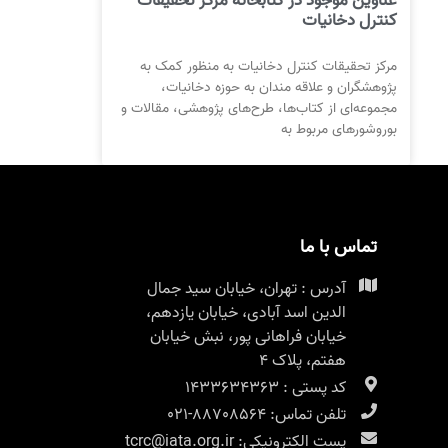
عناوین موجود در کتابخانه مرکز تحقیقات
کنترل دخانیات
مرکز تحقیقات کنترل دخانیات به منظور کمک به
پژوهشگران و علاقه مندان به حوزه دخانیات،
مجموعه‌ای از کتاب‌ها، طرح‌های پژوهشی، مقالات و
بوروشورهای مربوط به
تماس با ما
آدرس : تهران، خیابان سید جمال
الدین اسد آبادی، خیابان یازدهم،
خیابان فراهانی پور، نبش خیابان
هفتم، پلاک ۴
کد پستی : 1433634363
تلفن تماس: 88708564-021
پست الکترونیکی: tcrc@iata.org.ir