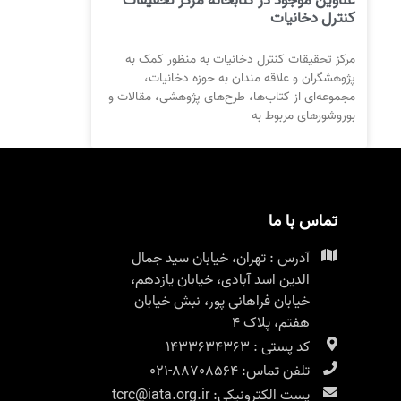
عناوین موجود در کتابخانه مرکز تحقیقات
کنترل دخانیات
مرکز تحقیقات کنترل دخانیات به منظور کمک به
پژوهشگران و علاقه مندان به حوزه دخانیات،
مجموعه‌ای از کتاب‌ها، طرح‌های پژوهشی، مقالات و
بوروشورهای مربوط به
تماس با ما
آدرس : تهران، خیابان سید جمال
الدین اسد آبادی، خیابان یازدهم،
خیابان فراهانی پور، نبش خیابان
هفتم، پلاک ۴
کد پستی : 1433634363
تلفن تماس: 88708564-021
پست الکترونیکی: tcrc@iata.org.ir