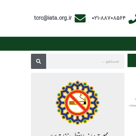
tcrc@iata.org.ir
021-88708564
ست،