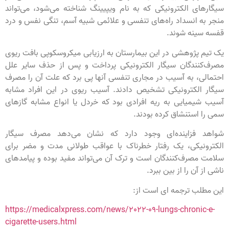
سیگارهای الکترونیکی که به نام ویپیینگ شناخته می‌شود، می‌تواند
منجر به انسداد راه‌های تنفسی و علائمی شبیه آسم، تنگی نفس و درد
قفسه سینه شوند.
یک تیم پژوهشی در این بیمارستان به ارزیابی میکروسکوپی بافت ریوی
مصرف‌کنندگان سیگار الکترونیکی پرداخت و پس از حذف سایر علل
احتمالی، به آسیب در مجاری تنفسی آنها پی برد که علت آن را مصرف
سیگار الکترونیکی تشخیص دادند. آسیب ریوی در این افراد مشابه
آسیب شیمیایی به ریه افرادی بود که خردل یا انواع مشابه گازهای
سمی را استنشاق کرده بودند.
شواهد فزاینده‌ای وجود دارد که نشان می‌دهد مصرف سیگار
الکترونیکی، یک رفتار خطرناک با عواقب طولانی ‌مدت و مضر برای
سلامت مصرف‌کنندگان است و ترک آن می‌تواند مفید بوده و پیامدهای
ناشی از آن را از بین ببرد.
این مطلب ترجمه ای است از:
https://medicalxpress.com/news/2022-09-lungs-chronic-e-
cigarette-users.html