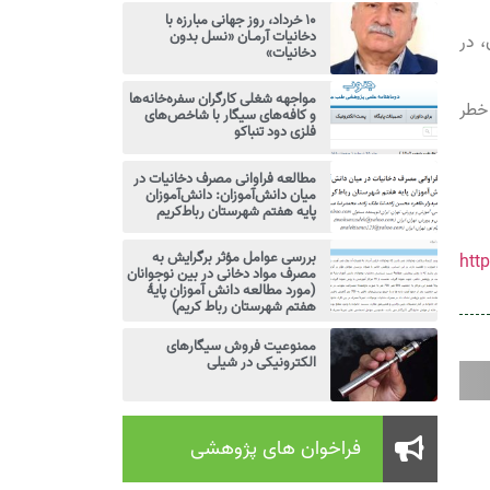
۱۰ خرداد، روز جهانی مبارزه با
دخانیات آرمـان «نسل بدون
 جهان، در
دخانیات»
مواجهه شغلی کارگران سفره‌خانه‌ها
خطر
و کافه‌های سیگار با شاخص‌های
فلزی دود تنباکو
مطالعه فراوانی مصرف دخانیات در
میان دانش‌آموزان: دانش‌آموزان
پایه هفتم شهرستان رباط‌کریم
بررسی عوامل مؤثر برگرایش به
htt
مصرف مواد دخانی در بین نوجوانان
(مورد مطالعه دانش آموزان پایۀ
هفتم شهرستان رباط کریم)
ممنوعیت فروش سیگارهای
الکترونیکی در شیلی
فراخوان های پژوهشی