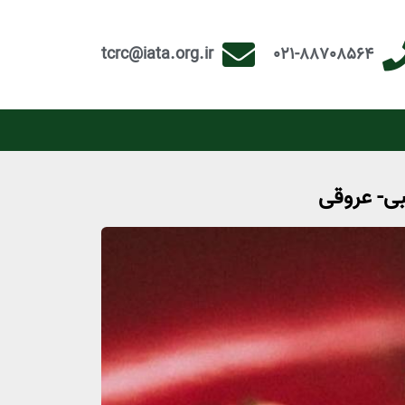
tcrc@iata.org.ir
021-88708564
بی- عروقی