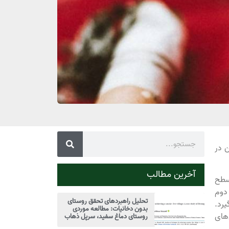
رار گرفتن در
آخرین مطالب
سطح
 دوم
تحلیل راهبردهای تحقق روستای
یرد.
بدون دخانیات: مطالعه موردی
های
روستای دماغ سفید، سرپل ذهاب