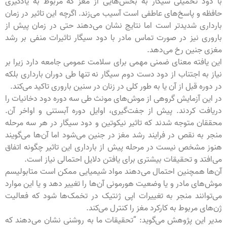
دود تحمیلی سیگار به بخش‌هایی از مغز که مربوط به یادگیری
ظه و پاسخ‌های عاطفی است آسیب می‌زند. اگرچه این تاثیر در زمان
داری شدیدتر است اما نتایج نشان می‌دهند حتی در زمان پیش از
وری نیز در صورت تماس مادر با دود سیگار تاثیرات منفی بر رشد
ی جنین رخ می‌دهد.
 یافته معنای ضمنی مهمی برای سلامت عمومی جامعه دارد زیرا بر
ز به اجتناب از دود دست دوم سیگار نه تنها طی دوران بارداری بلکه
وره قبل از آن یا به طور کلی در زنان در سنین باروری تاکید می‌کند.
این آزمایش گروهی از موش‌های مونث طی سه دوره دود دخانیات را
افت کردند. پیش از جفت‌گیری، اوایل دوره آبستنی و اواخر آن.
قان متوجه شدند که تاثیر نیکوتین و دود سیگار در هر سه مرحله
ر به نقص در فرایند رشد مغز در جنین می‌شود اما آن‌ها می‌گویند
ز مشخص نیست در مرحله پیش از بارداری این تاثیر چگونه اتفاق
افتد و تحقیقات بیشتری برای یافتن دلایل احتمالی نیاز است.
ها همچنین احتمال می‌دهند مواد شیمیایی ممکن است متابولیسم
‌های مادر و یا وضعیت هورمونی آن‌ها را تغییر دهد و یا این موارد
توانند منجر به تغییرات اپی ژنتیک در تخمک‌ها شود که فعالیت
ای مربوط به کارکرد مغز را کنترل می‌کند.
ر این پژوهش می‌گوید: “تحقیقات ما به روشنی نشان می‌دهند که