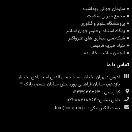
ازمان جهانی بهداشت
جمع خیرین سلامت
ژوهشگاه علوم و فناوری
ایگاه استنادی علوم جهان اسلام
بکه ملی بیماری های غیرواگیر
نیاد خیریه فردوس
نجمن سلامت خانواده
س با ما
آدرس : تهران، خیابان سید جمال الدین اسد آبادی، خیابان
یازدهم، خیابان فراهانی پور، نبش خیابان هفتم، پلاک ۴
کد پستی : 1433634363
تلفن تماس: 88708564-021
پست الکترونیکی: tcrc@iata.org.ir