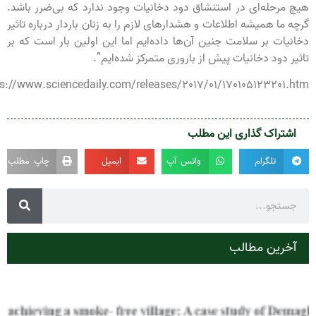
 مرحله‌ای در استنشاق دود دخانیات وجود ندارد که بی‌ضرر باشد.
 ما همیشه اطلاعات و هشدارهای لازم را به زنان باردار درباره تاثیر
نیات بر سلامت جنین آن‌ها داده‌ایم اما این اولین بار است که بر
یر دود دخانیات پیش از باروری متمرکز شده‌ایم”.
https://www.sciencedaily.com/releases/2017/01/170105123201.
شتراک گذاری این مطلب
تلگرام
واتس آپ
ایمیل
چاپ مطلب
خرین مطالب
تحلیل
راهبر
تحقق