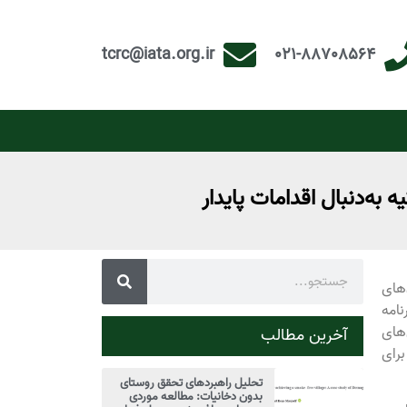
tcrc@iata.org.ir
021-88708564
 به‌دنبال اقدامات پایدار
های
نامه
های
آخرین مطالب
برای
تحلیل راهبردهای تحقق روستای
بدون دخانیات: مطالعه موردی