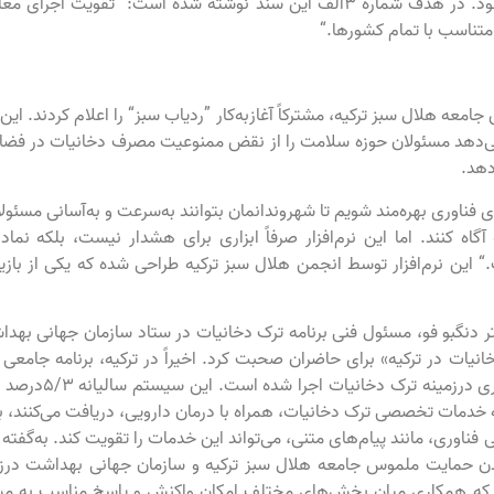
کنترل دخانیات درمیان اهداف توسعه پایدار دیده می‌شود. در هدف شماره 3الف این سند نوشته شده است: ”تقویت اجر
تناسب با تمام کشورها.“
عه هلال سبز ترکیه، مشترکاً آغازبه‌کار ”ردیاب سبز“ را اعلام کردند. این ا
 می‌دهد مسئولان حوزه سلامت را از نقض ممنوعیت مصرف دخانیات در فضا
دهد.
زایای فناوری بهره‌مند شویم تا شهروندانمان بتوانند به‌سرعت و به‌آسانی مسئولا
کنند. اما این نرم‌افزار صرفاً ابزاری برای هشدار نیست، بلکه نمادی
“ این نرم‌افزار توسط انجمن هلال سبز ترکیه طراحی شده که یکی از بازی
دنگبو فو، مسئول فنی برنامه ترک دخانیات در ستاد سازمان جهانی بهدا
انیات در ترکیه» برای حاضران صحبت کرد. اخیراً در ترکیه، برنامه جامعی 
ترک و درمان اعتیاد به دخانیات و حمایت از افراد سیگاری درزمینه ترک دخا
 خدمات تخصصی ترک دخانیات، همراه با درمان دارویی، دریافت می‌کنند،
 فناوری، مانند پیام‌های متنی، می‌تواند این خدمات را تقویت کند. به‌گفته 
دن حمایت ملموس جامعه هلال سبز ترکیه و سازمان جهانی بهداشت درزم
د که همکاری میان بخش‌های مختلف امکان واکنش و پاسخ مناسب به م