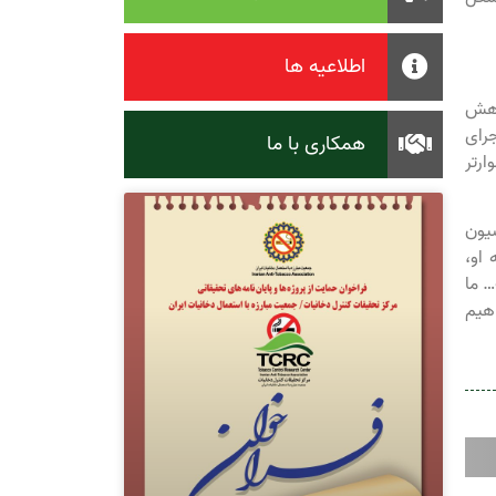
اطلاعیه ها
اهش
جرای
همکاری با ما
ارتر
یون
 او،
MPOW) را محقق ساخت… ما
اهیم