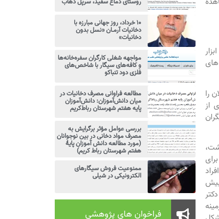
ای معاهده
روستای دماغ سفید، سرپل ذهاب
۱۰ خرداد، روز جهانی مبارزه با
دخانیات آرمـان «نسل بدون
دخانیات»
بزار
مواجهه شغلی کارگران سفره‌خانه‌ها
های
و کافه‌های سیگار با شاخص‌های
فلزی دود تنباکو
ن را
مطالعه فراوانی مصرف دخانیات در
میان دانش‌آموزان: دانش‌آموزان
 از
پایه هفتم شهرستان رباط‌کریم
گران
بررسی عوامل مؤثر برگرایش به
مصرف مواد دخانی در بین نوجوانان
(مورد مطالعه دانش آموزان پایۀ
شت،
هفتم شهرستان رباط کریم)
برای
ممنوعیت فروش سیگارهای
نیات اجرا شده است. این سیستم سالیانه 5/3درصد افراد
الکترونیکی در شیلی
 بیش
دکتر
ینه
فراخوان های پژوهشی
شکل