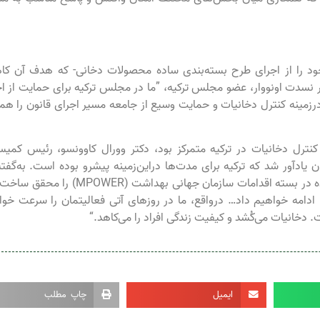
ود را از اجرای طرح بسته‌بندی ساده محصولات دخانی- که هدف آن ک
 نسدت اونووار، عضو مجلس ترکیه، ”ما در مجلس ترکیه برای حمایت از ا
رزمینه کنترل دخانیات و حمایت وسیع از جامعه مسیر اجرای قانون را همو
نترل دخانیات در ترکیه متمرکز بود، دکتر وورال کاوونسو، رئیس کمیس
یادآور شد که ترکیه برای مدت‌ها دراین‌زمینه پیشرو بوده است. به‌گفته
”ترکیه نخستین کشوری بود که تمام شش معیار ذکرشده در بسته اقدامات سازمان جهانی بهداشت (ER
ا ادامه خواهیم داد… درواقع، ما در روزهای آتی فعالیتمان را سرعت خو
خانیات می‌کُشد و کیفیت زندگی افراد را می‌کاهد.“
ایمیل
چاپ مطلب