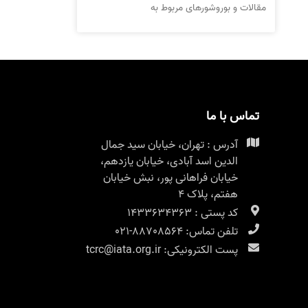
مقالات و بوروشورهای مربوط به
تماس با ما
آدرس : تهران، خیابان سید جمال
الدین اسد آبادی، خیابان یازدهم،
خیابان فراهانی پور، نبش خیابان
هفتم، پلاک ۴
کد پستی : 1433634363
تلفن تماس: 88708564-021
پست الکترونیکی: tcrc@iata.org.ir