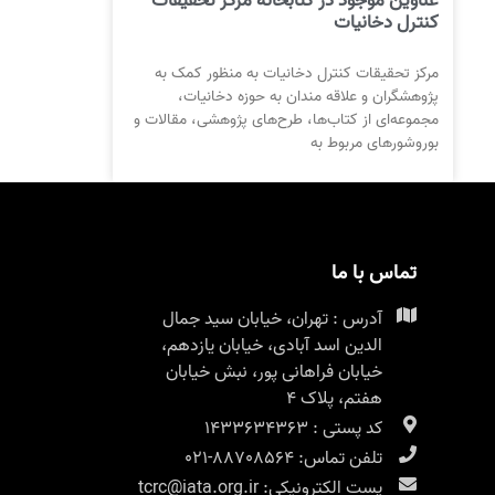
عناوین موجود در کتابخانه مرکز تحقیقات
کنترل دخانیات
مرکز تحقیقات کنترل دخانیات به منظور کمک به
پژوهشگران و علاقه مندان به حوزه دخانیات،
مجموعه‌ای از کتاب‌ها، طرح‌های پژوهشی، مقالات و
بوروشورهای مربوط به
تماس با ما
آدرس : تهران، خیابان سید جمال
الدین اسد آبادی، خیابان یازدهم،
خیابان فراهانی پور، نبش خیابان
هفتم، پلاک ۴
کد پستی : 1433634363
تلفن تماس: 88708564-021
پست الکترونیکی: tcrc@iata.org.ir