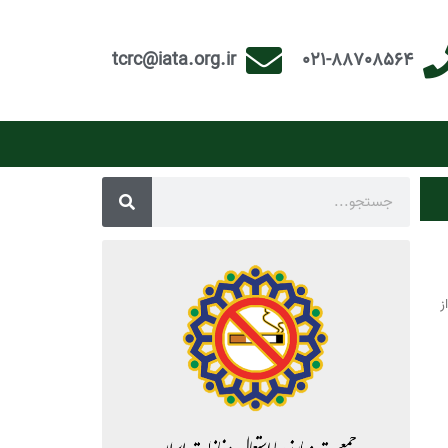
tcrc@iata.org.ir
021-88708564
از